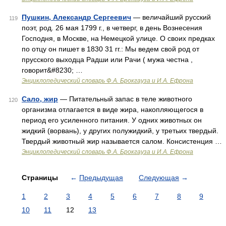
Пушкин, Александр Сергеевич
— величайший русский
119
поэт, род. 26 мая 1799 г., в четверг, в день Вознесения
Господня, в Москве, на Немецкой улице. О своих предках
по отцу он пишет в 1830 31 гг.: Мы ведем свой род от
прусского выходца Радши или Рачи ( мужа честна ,
говорит&#8230; …
Энциклопедический словарь Ф.А. Брокгауза и И.А. Ефрона
Сало, жир
— Питательный запас в теле животного
120
организма отлагается в виде жира, накопляющегося в
период его усиленного питания. У одних животных он
жидкий (ворвань), у других полужидкий, у третьих твердый.
Твердый животный жир называется салом. Консистенция …
Энциклопедический словарь Ф.А. Брокгауза и И.А. Ефрона
Страницы
←
Предыдущая
Следующая
→
1
2
3
4
5
6
7
8
9
10
11
12
13