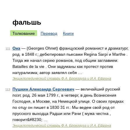
фальшь
Толкование
Перевод
Книги
Онэ
— (Georges Ohnet) французский романист и драматург,
111
род. в 1848 г.; дебютировал пьесами Regina Sarpi и Marthe .
Тогда же начал серию романов, под общим заглавием:
Batailles de la vie . Они задуманы как протест против
натурализма; автор заявлял себя …
Энциклопедический словарь Ф.А. Брокгауза и И.А. Ефрона
Пушкин Александр Сергеевич
— величайший русский
112
поэт, род. 26 мая 1799 г., в четверг, в день Вознесения
Господня, в Москве, на Немецкой улице. О своих предках
по отцу он пишет в 1830 31 гг.: Мы ведем свой род от
прусского выходца Радши или Рачи ( мужа честна ,
говорит&#8230; …
Энциклопедический словарь Ф.А. Брокгауза и И.А. Ефрона