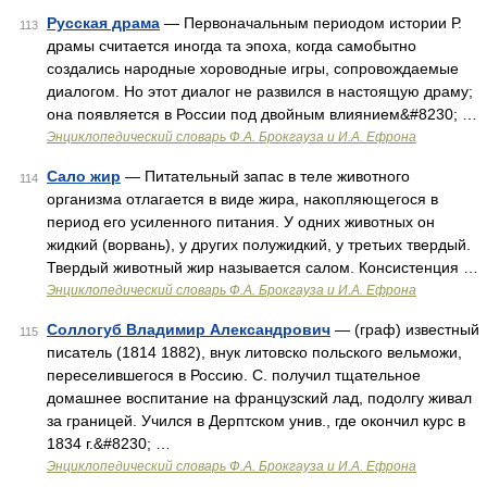
Русская драма
— Первоначальным периодом истории Р.
113
драмы считается иногда та эпоха, когда самобытно
создались народные хороводные игры, сопровождаемые
диалогом. Но этот диалог не развился в настоящую драму;
она появляется в России под двойным влиянием&#8230; …
Энциклопедический словарь Ф.А. Брокгауза и И.А. Ефрона
Сало жир
— Питательный запас в теле животного
114
организма отлагается в виде жира, накопляющегося в
период его усиленного питания. У одних животных он
жидкий (ворвань), у других полужидкий, у третьих твердый.
Твердый животный жир называется салом. Консистенция …
Энциклопедический словарь Ф.А. Брокгауза и И.А. Ефрона
Соллогуб Владимир Александрович
— (граф) известный
115
писатель (1814 1882), внук литовско польского вельможи,
переселившегося в Россию. С. получил тщательное
домашнее воспитание на французский лад, подолгу живал
за границей. Учился в Дерптском унив., где окончил курс в
1834 г.&#8230; …
Энциклопедический словарь Ф.А. Брокгауза и И.А. Ефрона