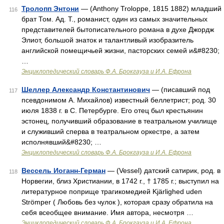
Тролопп Энтони
— (Anthony Troloppe, 1815 1882) младший
116
брат Том. Ад. Т., романист, один из самых значительных
представителей бытописательного романа в духе Джордж
Элиот, большой знаток и талантливый изобразитель
английской помещичьей жизни, пасторских семей и&#8230;
…
Энциклопедический словарь Ф.А. Брокгауза и И.А. Ефрона
Шеллер Александр Константинович
— (писавший под
117
псевдонимом А. Михайлов) известный беллетрист; род. 30
июля 1838 г. в С. Петербурге. Его отец был крестьянин
эстонец, получивший образование в театральном училище
и служивший сперва в театральном оркестре, а затем
исполнявший&#8230; …
Энциклопедический словарь Ф.А. Брокгауза и И.А. Ефрона
Вессель Иоганн-Герман
— (Vessel) датский сатирик, род. в
118
Норвегии, близ Христиании, в 1742 г., † 1785 г.; выступил на
литературное поприще трагикомедией Kjärlighed uden
Strömper ( Любовь без чулок ), которая сразу обратила на
себя всеобщее внимание. Имя автора, несмотря …
Энциклопедический словарь Ф.А. Брокгауза и И.А. Ефрона